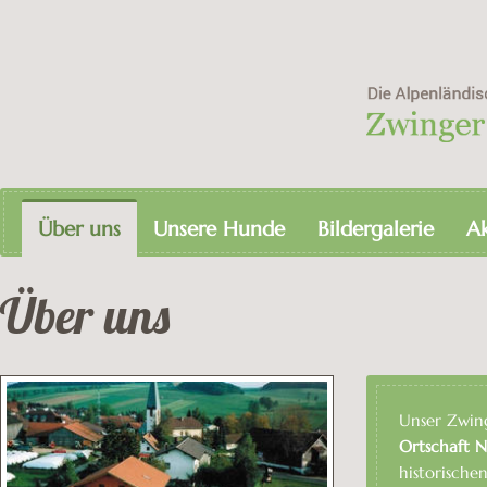
Über uns
Unsere Hunde
Bildergalerie
Ak
Über uns
Unser Zwing
Ortschaft 
historisch